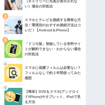
（ギャラリーに写真が表示されな
い）場合の対処法
2
スマホとテレビを接続する簡単な方
法！環境別のおすすめ接続方法はコ
レだ！【Android＆iPhone】
3
「ドコモ版」登録している有料サイ
トが解約できない・わからない場合
の対処法
4
スマホに保護フィルムは必要ない？
フィルムなしで約２年間使ってみた
感想
5
【簡単】DVDをスマホ(アンドロイ
ド/iPhone)やタブレット、iPadで見
る方法